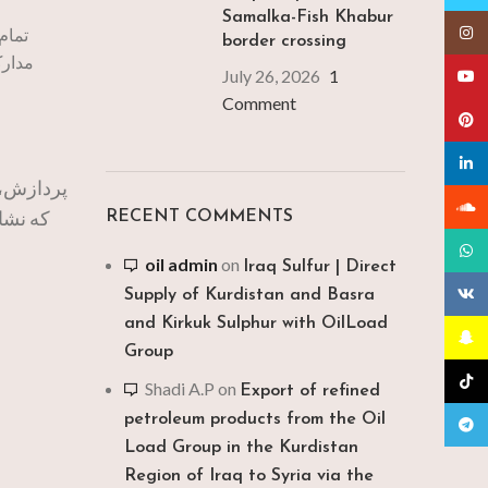
Samalka-Fish Khabur
Insta
تمام
border crossing
July 26, 2026
1
YouT
Comment
Pinte
linked
Sound
که نشان
RECENT COMMENTS
What
oil admin
on
Iraq Sulfur | Direct
VK
Supply of Kurdistan and Basra
and Kirkuk Sulphur with OilLoad
Snapc
Group
TikTo
Shadi A.P
on
Export of refined
petroleum products from the Oil
Teleg
Load Group in the Kurdistan
Region of Iraq to Syria via the