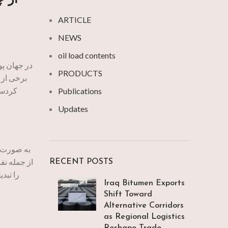
ARTICLE
NEWS
oil load contents
در جهان پو
PRODUCTS
برخی از 
Publications
Updates
از جمله نف
RECENT POSTS
Iraq Bitumen Exports
Shift Toward
Alternative Corridors
as Regional Logistics