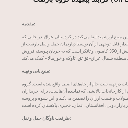
فرآیند پیچیده گروه بارنفت (Oil Load): از چاه‌های نفت اقیلم کردستان تا صادرات
مقدمه:
ن منبع ارزشمند ایفا می‌کند در کردستان عراق. در حالی که
دار قابل توجهی از آن توسط دپارتمان حمل و نقل بارنفت از
کردستان از طریق ایران جابجا می‌شود. این فرآیند پیچیده شامل یک ناوگان با بیش از 350 کامیون و تانکر است که به جریان پیوسته فروش
منبع یابی و تهیه:
نفت خام از چاه‌های اصلی واقع شده است. گروه oilload (بار نفت) به صورت استراتژیک نفت خام و مشتقات مختلفی
 از کارخانجات پالایشی که نماینده آن‌هاست، برای خریداران
ارزان را تضمین می‌کند و این شیوه و پروسه oilload را تبدیل به رفرنس اصلی قیمت
ظرفیت ناوگان حمل و نقل: