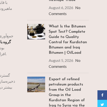
Reshape Trade
با قابلیت
August 6, 2026
No
ماهیرود 
Comments
What Is the Bitumen
Spot Test? Complete
پس از ورود به ترمینال بندر امام خمینی ایران، 
Guide to Quality
گروه با
Control for Kurdistan
بود
Bitumen and Iraq
Bitumen | OilLoad
افزایش می‌دهد. خریداران می‌توانند در این نقطه تحویل گیرند یا به طور جایگزین، برنامه‌ریزی برای تحویل به کشورهای سوم داشته باشند.
August 5, 2026
No
Comments
گستردگ
Export of refined
ذخیره‌سازی
petroleum products
بیشتر در
from the Oil Load
Face
Group in the
Kurdistan Region of
Twitt
Iraq to Syria via the