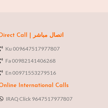
Direct Call | اتصال مباشر
Ku 009647517977807
Fa 00982141406268
En 00971553279516
Online
International Calls
IRAQ Click 9647517977807